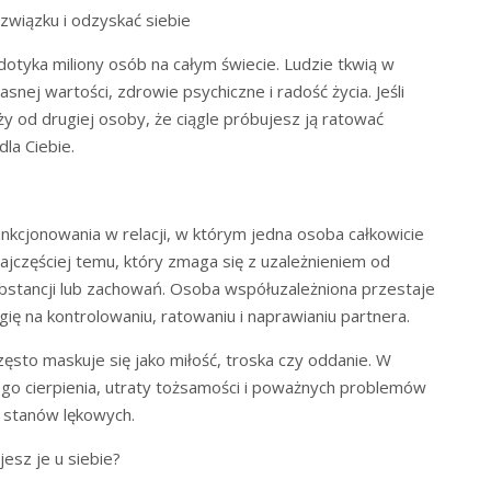
 związku i odzyskać siebie
dotyka miliony osób na całym świecie. Ludzie tkwią w
asnej wartości, zdrowie psychiczne i radość życia. Jeśli
ży od drugiej osoby, że ciągle próbujesz ją ratować
la Ciebie.
kcjonowania w relacji, w którym jedna osoba całkowicie
jczęściej temu, który zmaga się z uzależnieniem od
ubstancji lub zachowań. Osoba współuzależniona przestaje
ię na kontrolowaniu, ratowaniu i naprawianiu partnera.
sto maskuje się jako miłość, troska czy oddanie. W
ego cierpienia, utraty tożsamości i poważnych problemów
 stanów lękowych.
esz je u siebie?