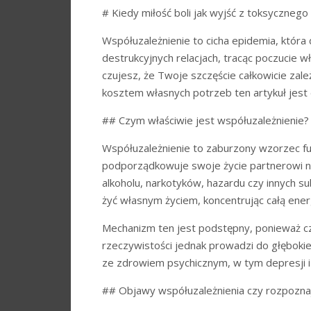
# Kiedy miłość boli jak wyjść z toksycznego
Współuzależnienie to cicha epidemia, która 
destrukcyjnych relacjach, tracąc poczucie wł
czujesz, że Twoje szczęście całkowicie zale
kosztem własnych potrzeb ten artykuł jest d
## Czym właściwie jest współuzależnienie?
Współuzależnienie to zaburzony wzorzec fun
podporządkowuje swoje życie partnerowi na
alkoholu, narkotyków, hazardu czy innych s
żyć własnym życiem, koncentrując całą energ
Mechanizm ten jest podstępny, ponieważ czę
rzeczywistości jednak prowadzi do głęboki
ze zdrowiem psychicznym, w tym depresji i
## Objawy współuzależnienia czy rozpoznaj