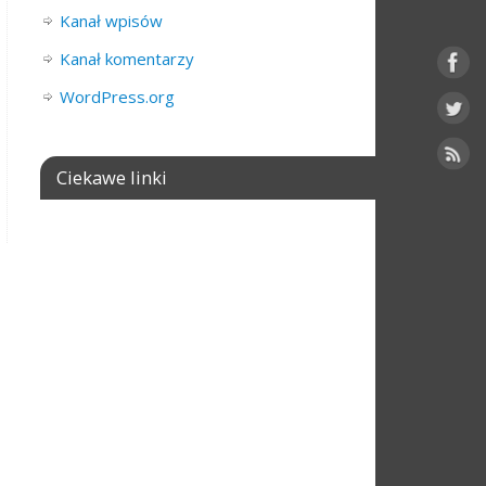
Kanał wpisów
Kanał komentarzy
WordPress.org
Ciekawe linki