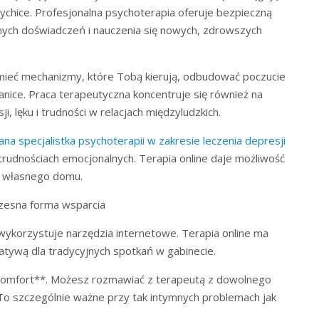
ychice. Profesjonalna psychoterapia oferuje bezpieczną
ych doświadczeń i nauczenia się nowych, zdrowszych
mieć mechanizmy, które Tobą kierują, odbudować poczucie
nice. Praca terapeutyczna koncentruje się również na
 lęku i trudności w relacjach międzyludzkich.
ana specjalistka psychoterapii w zakresie leczenia depresji
trudnościach emocjonalnych. Terapia online daje możliwość
h własnego domu.
czesna forma wsparcia
wykorzystuje narzędzia internetowe. Terapia online ma
rnatywą dla tradycyjnych spotkań w gabinecie.
komfort**. Możesz rozmawiać z terapeutą z dowolnego
To szczególnie ważne przy tak intymnych problemach jak