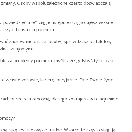
 zmiany. Osoby współuzależnione często doświadczają
z powiedzieć „nie”, ciągle ustępujesz, ignorujesz własne
leży od nastroju partnera.
ać zachowanie bliskiej osoby, sprawdzasz jej telefon,
ziną i znajomymi.
bie za problemy partnera, myślisz że „gdybyś tylko była
o własne zdrowie, karierę, przyjaźnie. Całe Twoje życie
trach przed samotnością, dlatego zostajesz w relacji mimo
pomocy?
sną rękę jest niezwykle trudne. Wzorce te często sięgają