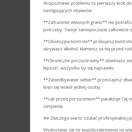
Rozpoznanie problemu to pierwszy krok do
następujących objawów:
**Zatracenie własnych granic** nie potrafis
potrzeby. Twoje samopoczucie całkowicie za
**Obsesyjna kontrola** próbujesz kontrolow
ukrywasz alkohol, kłamiesz za nią przed rod
**Chroniczne poczucie winy** obwiniasz sie
lepsza”, wszystko by się naprawiło.
**Zaniedbywanie siebie** przestajesz dbać 
kręci się wokół jednej osoby.
**Lęk przed porzuceniem** paraliżuje Cię s
cierpienia.
## Dlaczego warto szukać profesjonalnej 
Wydostanie się ze współuzależnienia na wła