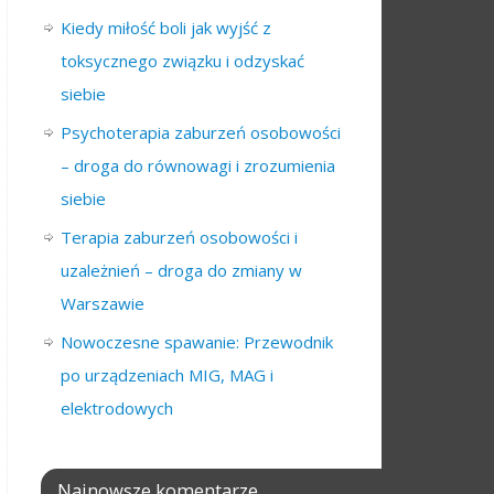
Kiedy miłość boli jak wyjść z
toksycznego związku i odzyskać
siebie
Psychoterapia zaburzeń osobowości
– droga do równowagi i zrozumienia
siebie
Terapia zaburzeń osobowości i
uzależnień – droga do zmiany w
Warszawie
Nowoczesne spawanie: Przewodnik
po urządzeniach MIG, MAG i
elektrodowych
Najnowsze komentarze