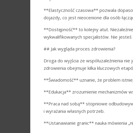
**Elastyczność czasowa** pozwala dopasowa
dojazdy, co jest nieocenione dla osób łączą
**Dostępność** to kolejny atut. Niezależn
wykwalifikowanych specjalistów. Nie jesteś
## Jak wygląda proces zdrowienia?
Droga do wyjścia ze współuzależnienia nie j
zdrowienia obejmuje kilka kluczowych etap
**Świadomość** uznanie, że problem istnieje
**Edukacja** zrozumienie mechanizmów wspó
**Praca nad sobą** stopniowe odbudowywan
i wyrażania własnych potrzeb.
**Ustanawianie granic** nauka mówienia „ni