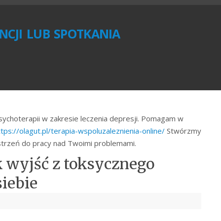
cji lub spotkania
psychoterapii w zakresie leczenia depresji. Pomagam w
ttps://olagut.pl/terapia-wspoluzaleznienia-online/
Stwórzmy
trzeń do pracy nad Twoimi problemami.
k wyjść z toksycznego
siebie