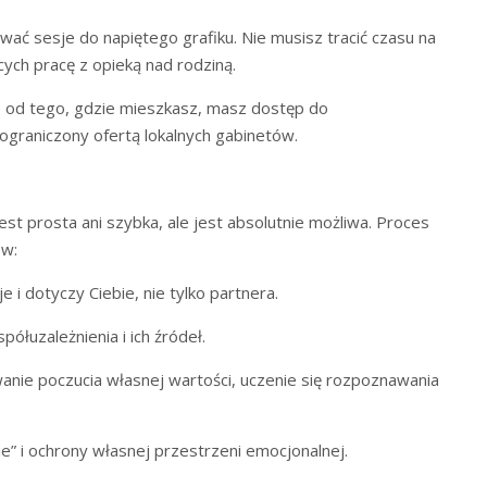
ć sesje do napiętego grafiku. Nie musisz tracić czasu na
cych pracę z opieką nad rodziną.
ie od tego, gdzie mieszkasz, masz dostęp do
 ograniczony ofertą lokalnych gabinetów.
est prosta ani szybka, ale jest absolutnie możliwa. Proces
ów:
 i dotyczy Ciebie, nie tylko partnera.
łuzależnienia i ich źródeł.
ie poczucia własnej wartości, uczenie się rozpoznawania
e” i ochrony własnej przestrzeni emocjonalnej.