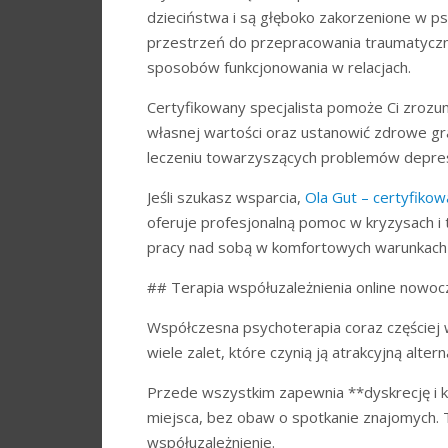
dzieciństwa i są głęboko zakorzenione w ps
przestrzeń do przepracowania traumatyczn
sposobów funkcjonowania w relacjach.
Certyfikowany specjalista pomoże Ci zrozu
własnej wartości oraz ustanowić zdrowe gra
leczeniu towarzyszących problemów depresji,
Jeśli szukasz wsparcia,
Ola Gut – certyfikow
oferuje profesjonalną pomoc w kryzysach i 
pracy nad sobą w komfortowych warunkac
## Terapia współuzależnienia online nowo
Współczesna psychoterapia coraz częściej 
wiele zalet, które czynią ją atrakcyjną alte
Przede wszystkim zapewnia **dyskrecję i 
miejsca, bez obaw o spotkanie znajomych. 
współuzależnienie.