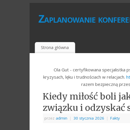
Zaplanowanie konferen
Strona główna
Ola Gut - certyfikowana specjalistka 
kryzysach, lęku i trudnościach w relacjach.
h
razem bezpieczną przes
Kiedy miłość boli ja
związku i odzyskać 
przez
admin
|
30 stycznia 2026
|
Fakty