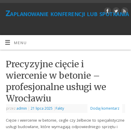
Zaplanowanie konferencji lub spotkania
MENU
Precyzyjne cięcie i
wiercenie w betonie –
profesjonalne usługi we
Wrocławiu
przez
admin
|
21 lipca 2025
|
Fakty
Dodaj komentarz
Cięcie i wiercenie w betonie, cegle czy żelbecie to specjalistyczne
usługi budowlane, które wymagają odpowiedniego sprzętu i